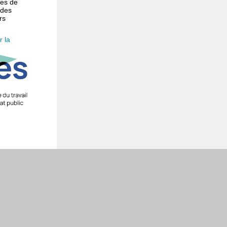
mes de
 des
rs
r la