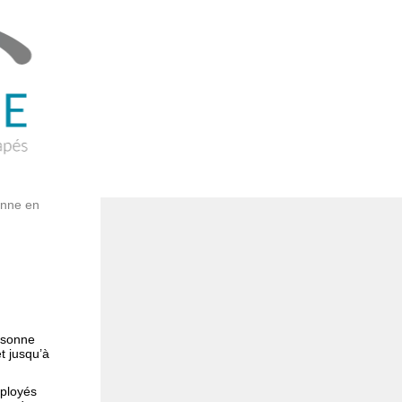
onne en
ersonne
t jusqu’à
mployés